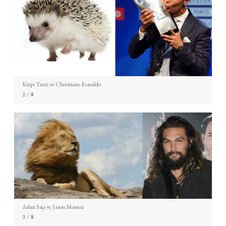
Kirpi Tarzı ve Christiano Ronaldo
2
/ 8
Aslan Saçı ve Jason Momoa
3
/ 8