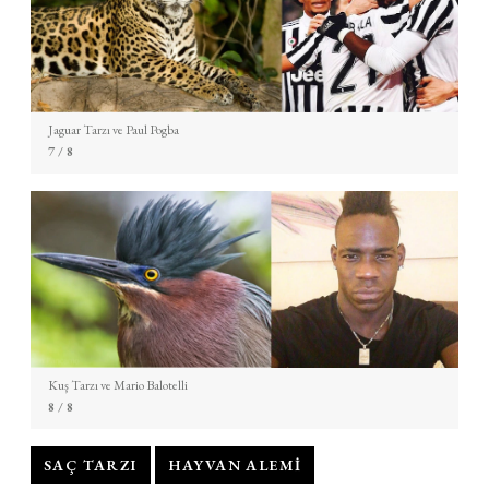
Jaguar Tarzı ve Paul Pogba
7
/ 8
Kuş Tarzı ve Mario Balotelli
8
/ 8
SAÇ TARZI
HAYVAN ALEMI