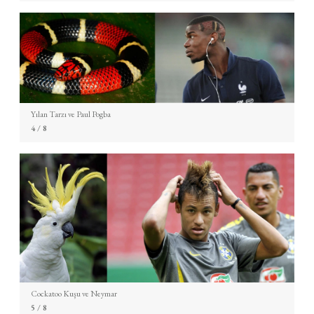
Yılan Tarzı ve Paul Pogba
4
/ 8
Cockatoo Kuşu ve Neymar
5
/ 8