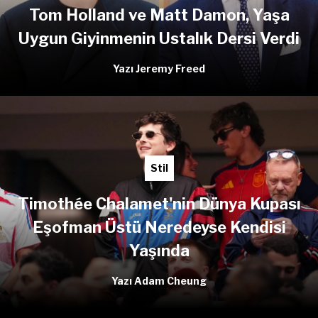
Tom Holland ve Matt Damon, Yaşa
Uygun Giyinmenin Ustalık Dersi Verdi
Yazı Jeremy Freed
Stil
Timothée Chalamet'nin Dünya Kupası
Eşofman Üstü Neredeyse Kendisi
Yaşında
Yazı Adam Cheung