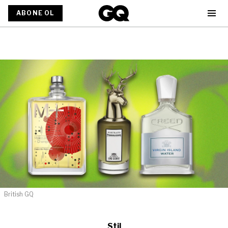
ABONE OL
British GQ
Stil