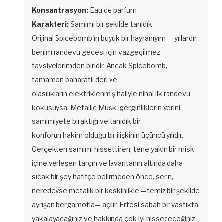
Konsantrasyon:
Eau de parfum
Karakteri:
Samimi bir şekilde tanıdık
Orijinal Spicebomb'ın büyük bir hayranıyım — yıllardır
benim randevu gecesi için vazgeçilmez
tavsiyelerimden biridir. Ancak Spicebomb,
tamamen baharatlı deri ve
olasılıkların elektriklenmiş haliyle nihai ilk randevu
kokusuysa; Metallic Musk, gerginliklerin yerini
samimiyete bıraktığı ve tanıdık bir
konforun hakim olduğu bir ilişkinin üçüncü yılıdır.
Gerçekten samimi hissettiren, tene yakın bir misk
içine yerleşen tarçın ve lavantanın altında daha
sıcak bir şey hafifçe belirmeden önce, serin,
neredeyse metalik bir keskinlikle —temiz bir şekilde
ayrışan bergamotla— açılır. Ertesi sabah bir yastıkta
yakalayacağınız ve hakkında çok iyi hissedeceğiniz