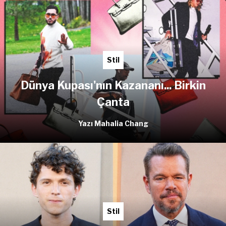
Stil
Dünya Kupası'nın Kazananı... Birkin
Çanta
Yazı Mahalia Chang
Stil