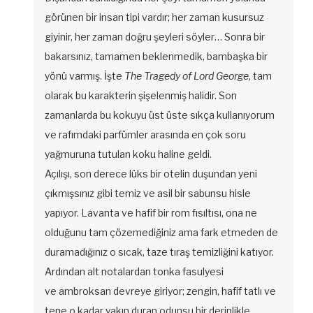
görünen bir insan tipi vardır; her zaman kusursuz
giyinir, her zaman doğru şeyleri söyler… Sonra bir
bakarsınız, tamamen beklenmedik, bambaşka bir
yönü varmış. İşte
The Tragedy of Lord George
, tam
olarak bu karakterin şişelenmiş halidir. Son
zamanlarda bu kokuyu üst üste sıkça kullanıyorum
ve rafımdaki parfümler arasında en çok soru
yağmuruna tutulan koku haline geldi.
Açılışı, son derece lüks bir otelin duşundan yeni
çıkmışsınız gibi temiz ve asil bir sabunsu hisle
yapıyor. Lavanta ve hafif bir rom fısıltısı, ona ne
olduğunu tam çözemediğiniz ama fark etmeden de
duramadığınız o sıcak, taze tıraş temizliğini katıyor.
Ardından alt notalardan tonka fasulyesi
ve ambroksan devreye giriyor; zengin, hafif tatlı ve
tene o kadar yakın duran odunsu bir derinlikle