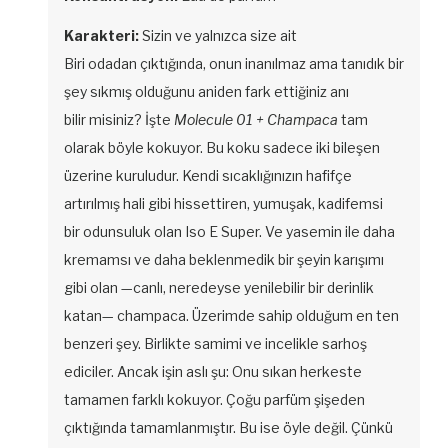
Karakteri:
Sizin ve yalnızca size ait
Biri odadan çıktığında, onun inanılmaz ama tanıdık bir
şey sıkmış olduğunu aniden fark ettiğiniz anı
bilir misiniz? İşte
Molecule 01 + Champaca
tam
olarak böyle kokuyor. Bu koku sadece iki bileşen
üzerine kuruludur. Kendi sıcaklığınızın hafifçe
artırılmış hali gibi hissettiren, yumuşak, kadifemsi
bir odunsuluk olan Iso E Super. Ve yasemin ile daha
kremamsı ve daha beklenmedik bir şeyin karışımı
gibi olan —canlı, neredeyse yenilebilir bir derinlik
katan— champaca. Üzerimde sahip olduğum en ten
benzeri şey. Birlikte samimi ve incelikle sarhoş
ediciler. Ancak işin aslı şu: Onu sıkan herkeste
tamamen farklı kokuyor. Çoğu parfüm şişeden
çıktığında tamamlanmıştır. Bu ise öyle değil. Çünkü