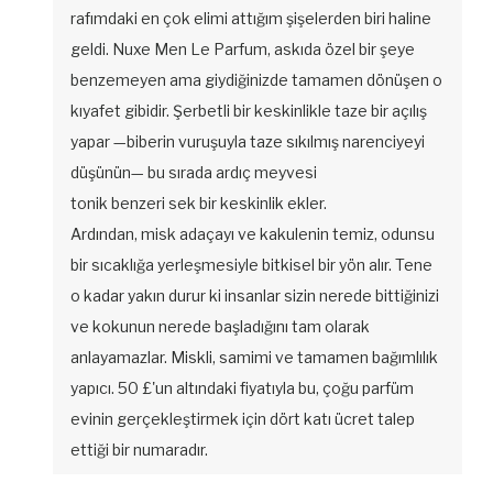
rafımdaki en çok elimi attığım şişelerden biri haline
geldi. Nuxe Men Le Parfum, askıda özel bir şeye
benzemeyen ama giydiğinizde tamamen dönüşen o
kıyafet gibidir. Şerbetli bir keskinlikle taze bir açılış
yapar —biberin vuruşuyla taze sıkılmış narenciyeyi
düşünün— bu sırada ardıç meyvesi
tonik benzeri sek bir keskinlik ekler.
Ardından, misk adaçayı ve kakulenin temiz, odunsu
bir sıcaklığa yerleşmesiyle bitkisel bir yön alır. Tene
o kadar yakın durur ki insanlar sizin nerede bittiğinizi
ve kokunun nerede başladığını tam olarak
anlayamazlar. Miskli, samimi ve tamamen bağımlılık
yapıcı. 50 £'un altındaki fiyatıyla bu, çoğu parfüm
evinin gerçekleştirmek için dört katı ücret talep
ettiği bir numaradır.