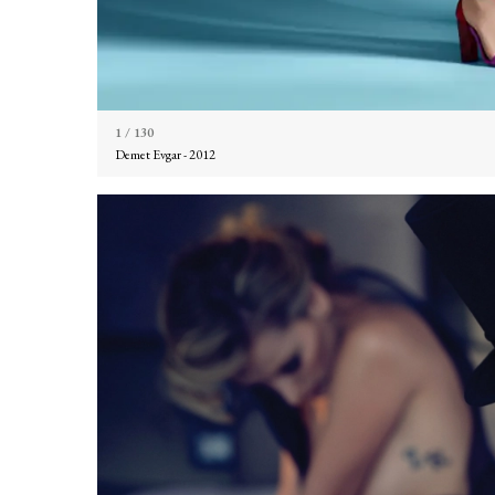
1
/ 130
Demet Evgar - 2012