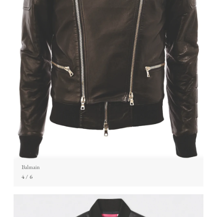
Balmain
4
/ 6