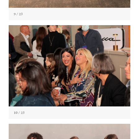
9
/ 23
10
/ 23