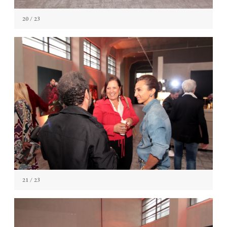
20
/ 23
21
/ 23