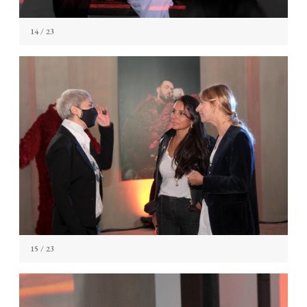
14
/ 23
15
/ 23