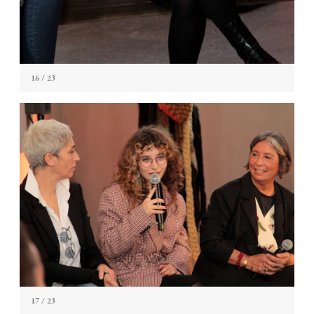
16
/ 23
17
/ 23