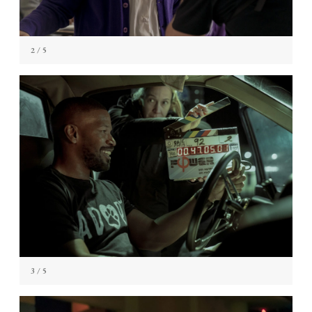
2
/ 5
3
/ 5