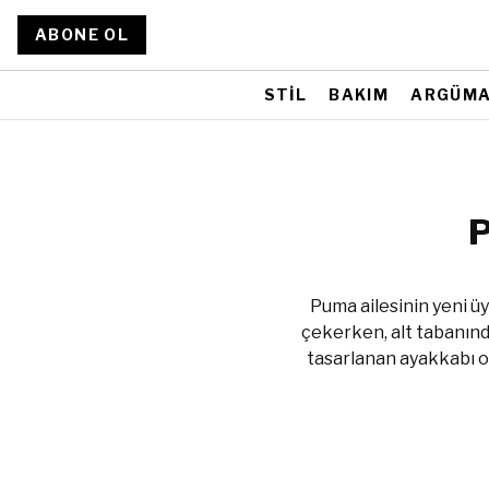
ABONE OL
STİL
BAKIM
ARGÜM
P
Puma ailesinin yeni üy
çekerken, alt tabanında
tasarlanan ayakkabı ol