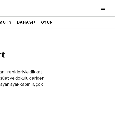
MOTY
DAHASI+
OYUN
rt
anlı renkleriyle dikkat
f süet ve dokulu deriden
nmayan ayakkabının, çok