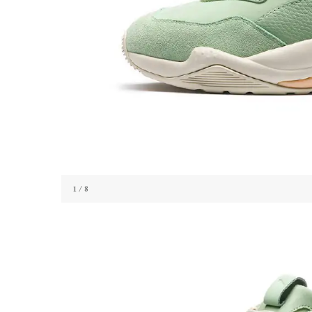
1
/ 8