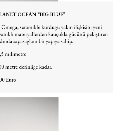
ANET OCEAN “BIG BLUE”
n Omega, seramikle kurduğu yakın ilişkisini yeni
ayanıklı materyallerden kauçukla gücünü pekiştiren
nda sapasağlam bir yapıya sahip.
,5 milimetre
00 metre derinliğe kadar.
00 Euro