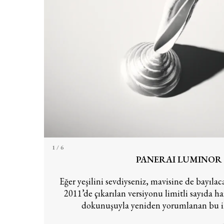
1
/ 6
PANERAI LUMINOR
Eğer yeşilini sevdiyseniz, mavisine de bayıla
2011’de çıkarılan versiyonu limitli sayıda h
dokunuşuyla yeniden yorumlanan bu ik