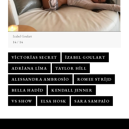
Izabel Goulart
14
/ 14
VICTORIAS SECRET
IZABEL GOULART
ADRIANA LIMA
TAYLOR HILL
ALESSANDRA AMBROSIO
ROMEE STRIJD
BELLA HADID
KENDALL JENNER
VS SHOW
ELSA HOSK
SARA SAMPAIO