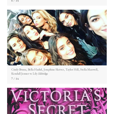
6
/ 14
Cindy Bruna, Bella Hadid, Josephine Skriver, Taylor Hill, Stella Maxwell,
Kendall Jenner ve Lily Aldridge
7
/ 14