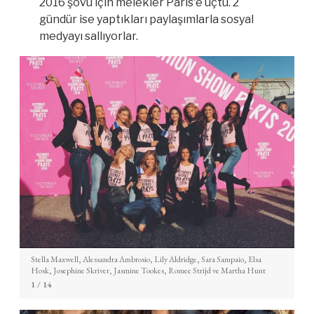
2016 şovu için melekler Paris'e uçtu. 2
gündür ise yaptıkları paylaşımlarla sosyal
medyayı sallıyorlar.
Stella Maxwell, Alessandra Ambrosio, Lily Aldridge, Sara Sampaio, Elsa
Hosk, Josephine Skriver, Jasmine Tookes, Romee Strijd ve Martha Hunt
1
/ 14