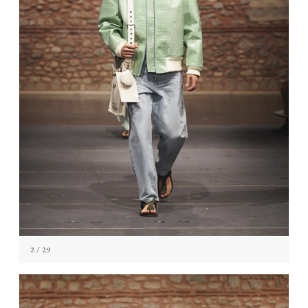
2
/ 29