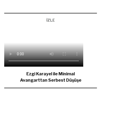
İZLE
Ezgi Karayel ile Minimal
Avangarttan Serbest Düşüşe