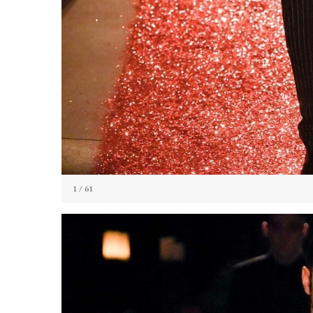
1
/ 61