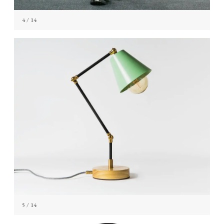
4
/ 14
5
/ 14