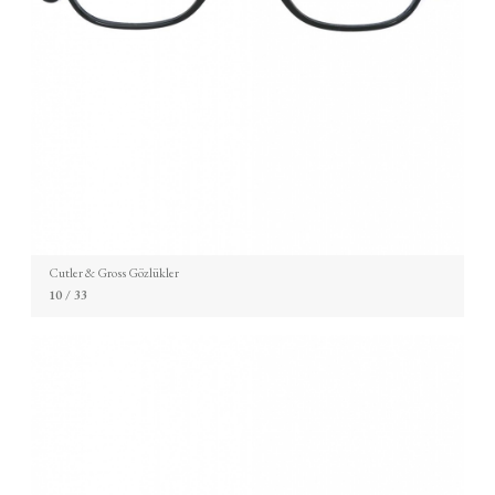
Cutler & Gross Gözlükler
10
/ 33