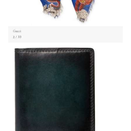
Gucci
2
/ 33