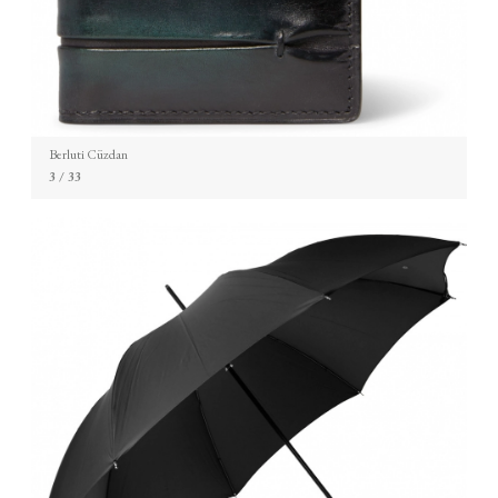
Berluti Cüzdan
3
/ 33