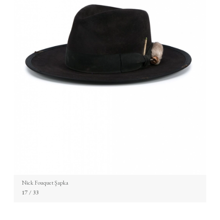
Nick Fouquet Şapka
17
/ 33