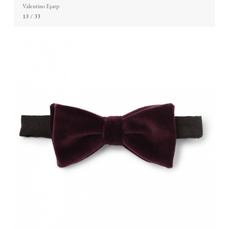
Valentino Eşarp
13
/ 33