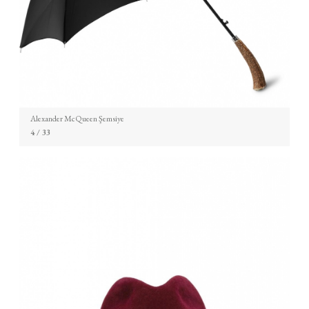
Alexander McQueen Şemsiye
4
/ 33