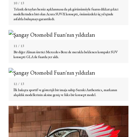
10
/ 13
Teknik detayları henüz açıklanmasa da şık görünümüyle fuarın dikkat çekici
modellerinden biri olan Acura SUV-X konsepti, önümüzdeki üç yıl içinde
asfaltla buluşmayı garantiledi.
11
/ 13
Bir diğer Alman üretici Mercedes-Benz de merakla beklenen kompakt SUV
konsepti GLA ile fuarda yer aldı.
12
/ 13
İlk bakışta sportif ve gösterişli bir imaja sahip Suzuki Authentics, markanın
alışıldık modellerinin aksine geniş ve lüks bir konsept model.