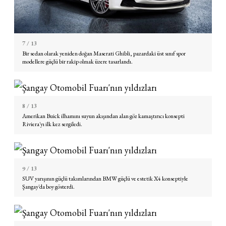
7
/ 13
Bir sedan olarak yeniden doğan
Maserati Ghibli
, pazardaki üst sınıf spor
modellere güçlü bir rakip olmak üzere tasarlandı.
8
/ 13
Amerikan Buick ilhamını suyun akışından alan göz kamaştırıcı konsepti
Riviera'yı ilk kez sergiledi.
9
/ 13
SUV yarışının güçlü takımlarından BMW güçlü ve estetik X4 konseptiyle
Şangay'da boy gösterdi.