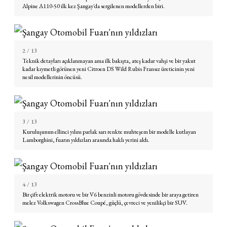
Alpine A110-50
ilk kez Şangay'da sergilenen modellerden biri.
2
/ 13
Teknik detayları açıklanmayan ama ilk bakışta, ateş kadar vahşi ve bir yakut
kadar kıymetli görünen yeni Citroen DS Wild Rubis Fransız üreticinin yeni
nesil modellerinin öncüsü.
3
/ 13
Kuruluşunun
ellinci yılını
parlak sarı renkte muhteşem bir modelle kutlayan
Lamborghini, fuarın yıldızları arasında haklı yerini aldı.
4
/ 13
Bir çift elektrik motoru ve bir V6 benzinli motoru gövdesinde bir araya getiren
melez Volkswagen CrossBlue Coupé, güçlü, çevreci ve yenilikçi bir SUV.