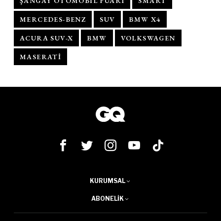
ŞANGAY OTOMOBIL FUARI
SMART
MERCEDES-BENZ
SUV
BMW X4
ACURA SUV-X
BMW
VOLKSWAGEN
MASERATI
KURUMSAL
ABONELIK