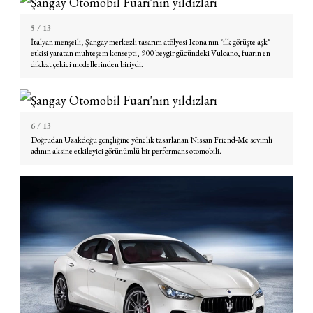
5
/ 13
İtalyan menşeili, Şangay merkezli tasarım atölyesi Icona'nın "ilk görüşte aşk"
etkisi yaratan muhteşem konsepti, 900 beygir gücündeki Vulcano, fuarın en
dikkat çekici modellerinden biriydi.
6
/ 13
Doğrudan Uzakdoğu gençliğine yönelik tasarlanan Nissan Friend-Me sevimli
adının aksine etkileyici görünümlü bir performans otomobili.