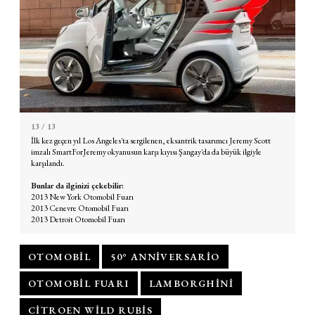
13
/ 13
İlk kez geçen yıl Los Angeles'ta sergilenen, eksantrik tasarımcı Jeremy Scott
imzalı
SmartForJeremy
okyanusun karşı kıyısı Şangay'da da büyük ilgiyle
karşılandı.
Bunlar da ilginizi çekebilir:
2013 New York Otomobil Fuarı
2013 Cenevre Otomobil Fuarı
2013 Detroit Otomobil Fuarı
OTOMOBIL
50° ANNIVERSARIO
OTOMOBIL FUARI
LAMBORGHINI
CITROEN WILD RUBIS