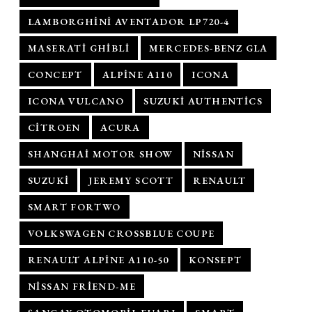
LAMBORGHINI AVENTADOR LP720-4
MASERATI GHIBLI
MERCEDES-BENZ GLA
CONCEPT
ALPINE A110
ICONA
ICONA VULCANO
SUZUKI AUTHENTICS
CITROEN
ACURA
SHANGHAI MOTOR SHOW
NISSAN
SUZUKI
JEREMY SCOTT
RENAULT
SMART FORTWO
VOLKSWAGEN CROSSBLUE COUPE
RENAULT ALPINE A110-50
KONSEPT
NISSAN FRIEND-ME