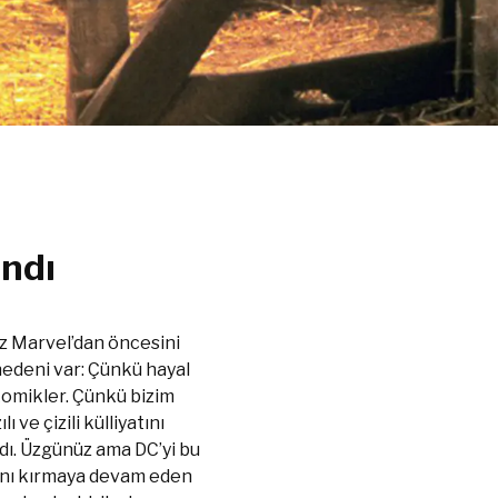
ndı
iz Marvel’dan öncesini
edeni var: Çünkü hayal
 komikler. Çünkü bizim
ve çizili külliyatını
ı. Üzgünüz ama DC’yi bu
rını kırmaya devam eden