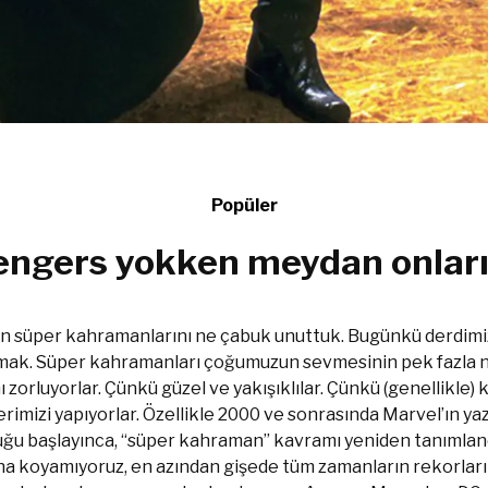
Popüler
engers yokken meydan onları
arın süper kahramanlarını ne çabuk unuttuk. Bugünkü derdim
tmak. Süper kahramanları çoğumuzun sevmesinin pek fazla n
 zorluyorlar. Çünkü güzel ve yakışıklılar. Çünkü (genellikle)
mizi yapıyorlar. Özellikle 2000 ve sonrasında Marvel’ın yazılı 
uğu başlayınca, “süper kahraman” kavramı yeniden tanımland
ına koyamıyoruz, en azından gişede tüm zamanların rekorla