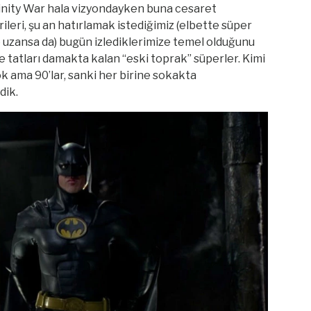
inity War hala vizyondayken buna cesaret
eri, şu an hatırlamak istediğimiz (elbette süper
 uzansa da) bugün izlediklerimize temel olduğunu
e tatları damakta kalan “eski toprak” süperler. Kimi
ok ama 90’lar, sanki her birine sokakta
dik.