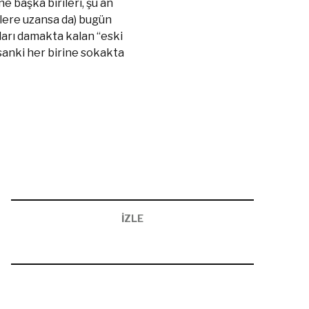
 başka birileri, şu an
ilere uzansa da) bugün
ları damakta kalan “eski
 sanki her birine sokakta
İZLE