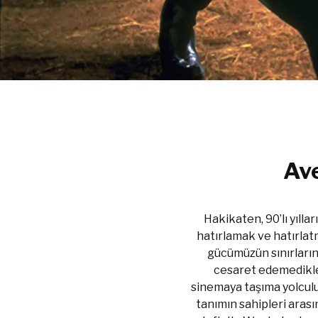
Av
Hakikaten, 90’lı yıll
hatırlamak ve hatırla
gücümüzün sınırlarını
cesaret edemedikleri
sinemaya taşıma yolcul
tanımın sahipleri aras