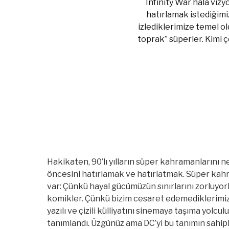
Infinity War hala viz
hatırlamak istediğimi
izlediklerimize temel o
toprak” süperler. Kimi ç
Hakikaten, 90’lı yılların süper kahramanlarını
öncesini hatırlamak ve hatırlatmak. Süper ka
var: Çünkü hayal gücümüzün sınırlarını zorluyorla
komikler. Çünkü bizim cesaret edemediklerimizi
yazılı ve çizili külliyatını sinemaya taşıma yol
tanımlandı. Üzgünüz ama DC’yi bu tanımın sahip