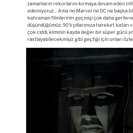
zamanların rekorlarını kırmaya devam eden Inf
edemiyoruz… Ama ne Marvel ne DC ne başka biril
kahraman filmlerinin geçmişi çok daha gerilere
düşündüğümüz, 90’lı yıllarımıza hareket katan v
çok ciddi, kiminin kayda değer bir süper gücü y
rastlayabilecekmişiz gibi geçtiği için onları özle