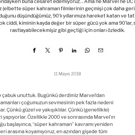
yondayken buna cesaret edemiyoruz… Ama ne Marvel ne DC ne
z (elbette süper kahraman filmlerinin geçmişi çok daha ger
lduğunu düşündüğümüz, 90’lı yıllarımıza hareket katan ve tat
ok ciddi, kiminin kayda değer bir süper gücü yok ama 90’lar,
rastlayabilecekmişiz gibi geçtiği için onları özledik.
11 Mayıs 2018
 ne çabuk unuttuk. Bugünkü derdimiz Marvel’dan
hramanları çoğumuzun sevmesinin pek fazla nedeni
r. Çünkü güzel ve yakışıklılar. Çünkü (genellikle)
 yapıyorlar. Özellikle 2000 ve sonrasında Marvel’ın
culuğu başlayınca, “süper kahraman” kavramı yeniden
leri arasına koyamıyoruz, en azından gişede tüm