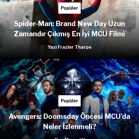
Popüler
Spider-Man: Brand New Day Uzun
Zamandır Çıkmış En İyi MCU Filmi
Yazı Frazier Tharpe
Popüler
Avengers: Doomsday Öncesi MCU'da
Neler İzlenmeli?