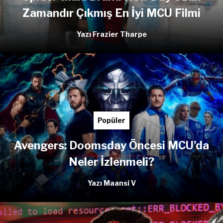
Zamandır Çıkmış En İyi MCU Filmi
Yazı Frazier Tharpe
Popüler
Avengers: Doomsday Öncesi MCU'da
Neler İzlenmeli?
Yazı Maansi V