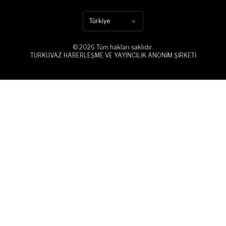
Türkiye
© 2026 Tüm hakları saklıdır.
TURKUVAZ HABERLEŞME VE YAYINCILIK ANONİM ŞİRKETİ