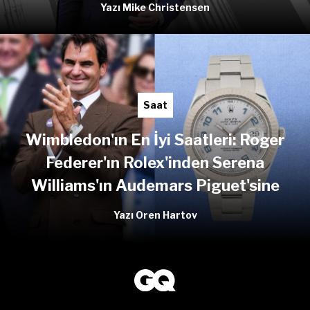
Yazı Mike Christensen
Saat
Wimbledon'ın En İyi Saatleri: Roger
Federer'ın Rolex'inden Serena
Williams'ın Audemars Piguet'sine
Yazı Oren Hartov