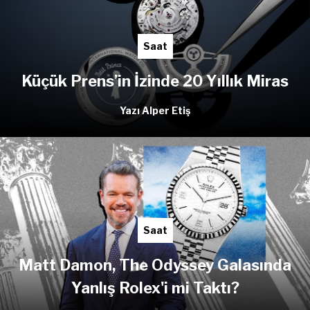
Saat
Küçük Prens’in İzinde 20 Yıllık Miras
Yazı Alper Etiş
Saat
Matt Damon, The Odyssey Galasında
Yanlış Rolex'i mi Taktı?