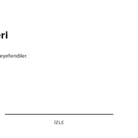
ri
eyefendiler.
İZLE