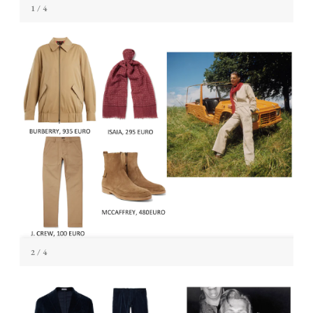
1
/ 4
2
/ 4