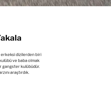
Yakala
erkeksi dizilerden biri
r kulübü ve baba olmak
ir gangster kulübüdür.
zını araştırdık.