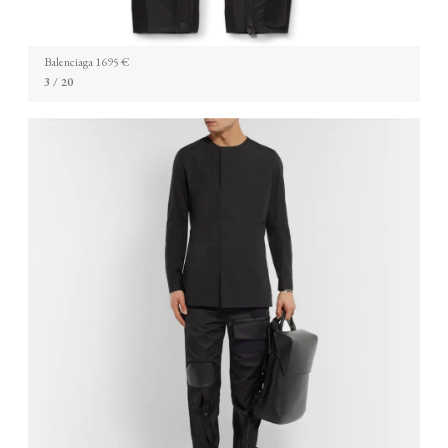
Balenciaga 1695 €
3
/ 20