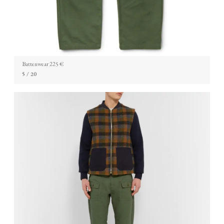
Battenwear 225 €
5
/ 20