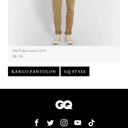
Polo Ralph Lauren 145 €
20
/ 20
KARGO PANTOLON
GQ STYLE