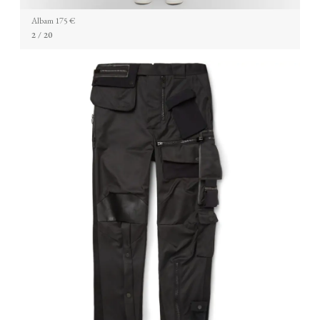
Albam 175 €
2
/ 20