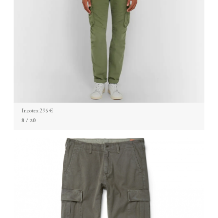
Incotex 295 €
8
/ 20