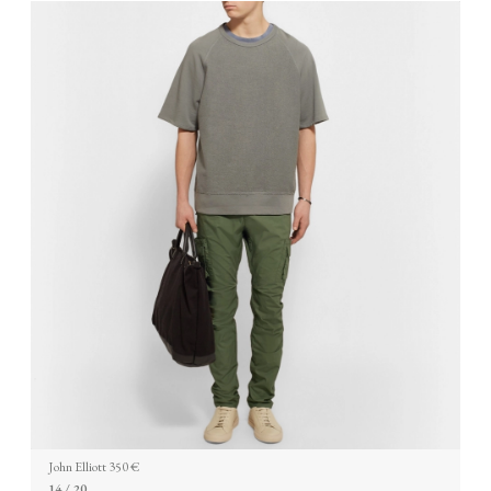
John Elliott 350 €
14
/ 20