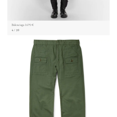
Balenciaga 1695 €
4
/ 20