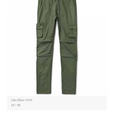
John Elliott 350 €
13
/ 20