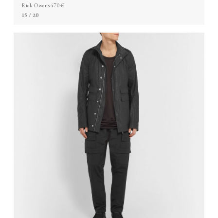
Rick Owens 470 €
15
/ 20