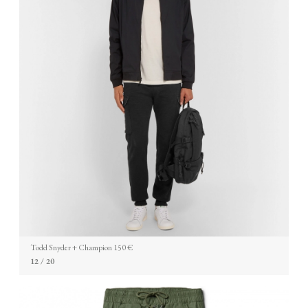
Todd Snyder + Champion 150 €
12
/ 20