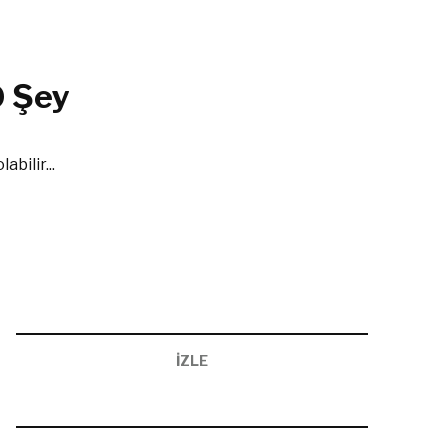
0 Şey
bilir...
İZLE