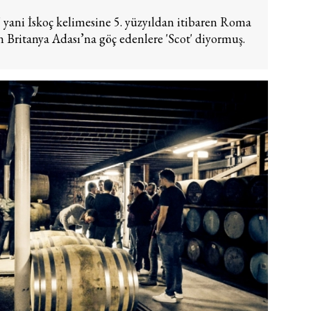
t' yani İskoç kelimesine 5. yüzyıldan itibaren Roma
n Britanya Adası’na göç edenlere 'Scot' diyormuş.