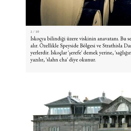
2
/ 10
İskoçya bilindiği üzere viskinin anavatanı. Bu se
alır. Özellikle Speyside Bölgesi ve Strathisla 
yerlerdir. İskoçlar 'şerefe' demek yerine, 'sağlığ
yazılır, 'slahn cha' diye okunur.