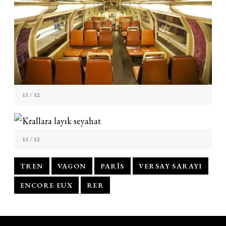
11
/ 12
12
/ 12
TREN
VAGON
PARIS
VERSAY SARAYI
ENCORE EUX
RER