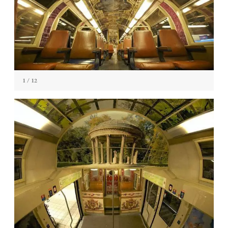
1
/ 12