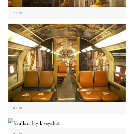
7
/ 12
8
/ 12