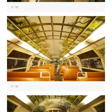
2
/ 12
3
/ 12