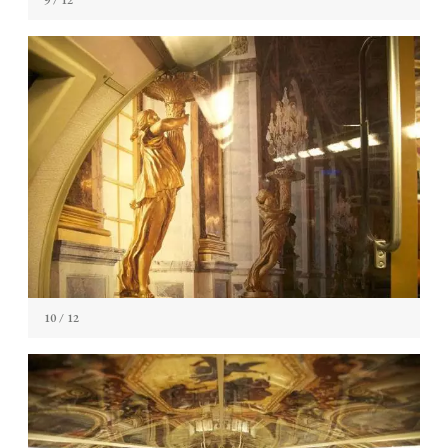
9
/ 12
10
/ 12