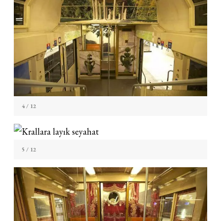
4
/ 12
5
/ 12