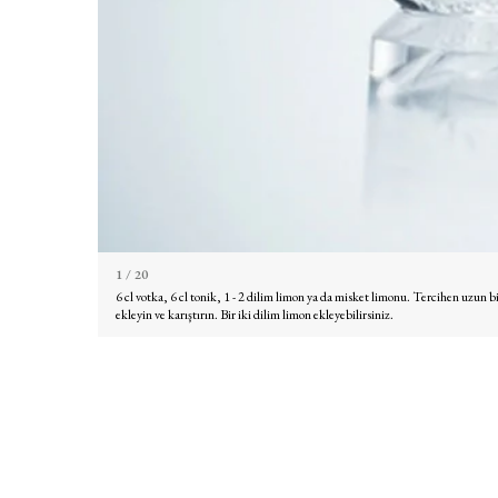
1
/ 20
6 cl votka, 6 cl tonik, 1 - 2 dilim limon ya da misket limonu. Tercihen uzun 
ekleyin ve karıştırın. Bir iki dilim limon ekleyebilirsiniz.