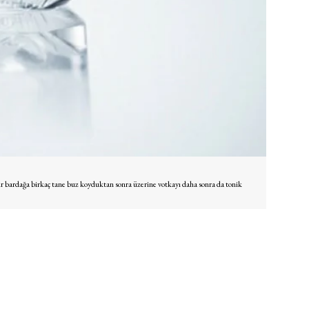
bir bardağa birkaç tane buz koyduktan sonra üzerine votkayı daha sonra da tonik