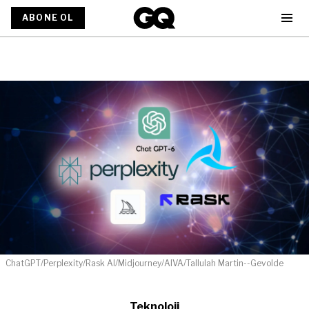
ABONE OL
ChatGPT/Perplexity/Rask Al/Midjourney/AIVA/Tallulah Martin--Gevolde
Teknoloji