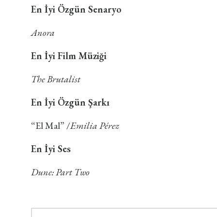
En İyi Özgün Senaryo
Anora
En İyi Film Müziği
The Brutalist
En İyi Özgün Şarkı
“El Mal” /
Emilia Pérez
En İyi Ses
Dune: Part Two