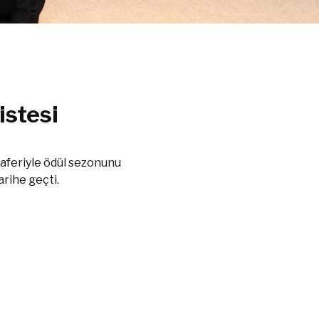
istesi
 zaferiyle ödül sezonunu
rihe geçti.