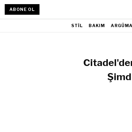
ABONE OL
STİL
BAKIM
ARGÜM
Citadel'de
Şimdi