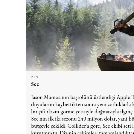
2
/ 9
See
Jason Mamoa'nın başrolünü üstlendiği Apple T
duyularını kaybettikten sonra yeni zorluklarla ka
bir çift ikizin görme yetisiyle doğmasıyla ilginç
See'nin ilk iki sezonu 240 milyon dolar, yani bö
bütçeyle çekildi. Collider'a göre, See ekibi set
kurutmuştu. Dizinin çekimleri tamamlandıktan