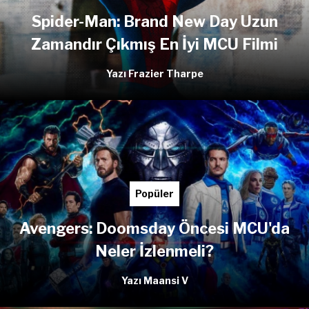
Spider-Man: Brand New Day Uzun
Zamandır Çıkmış En İyi MCU Filmi
Yazı Frazier Tharpe
Popüler
Avengers: Doomsday Öncesi MCU'da
Neler İzlenmeli?
Yazı Maansi V