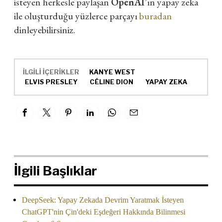
isteyen herkesle paylaşan
OpenAI
’ın yapay zeka
ile oluşturduğu yüzlerce parçayı
buradan
dinleyebilirsiniz.
İLGİLİ İÇERİKLER
KANYE WEST
ELVIS PRESLEY
CÉLINE DION
YAPAY ZEKA
İlgili Başlıklar
DeepSeek: Yapay Zekada Devrim Yaratmak İsteyen
ChatGPT'nin Çin'deki Eşdeğeri Hakkında Bilinmesi