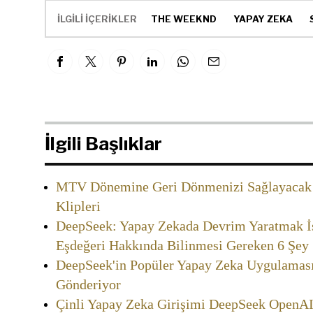
İLGİLİ İÇERİKLER
THE WEEKND
YAPAY ZEKA
İlgili Başlıklar
MTV Dönemine Geri Dönmenizi Sağlayacak 
Klipleri
DeepSeek: Yapay Zekada Devrim Yaratmak İs
Eşdeğeri Hakkında Bilinmesi Gereken 6 Şey
DeepSeek'in Popüler Yapay Zeka Uygulaması
Gönderiyor
Çinli Yapay Zeka Girişimi DeepSeek OpenAI'