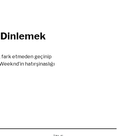
k Dinlemek
ak fark etmeden geçinip
Weeknd’in hatırşinaslığı