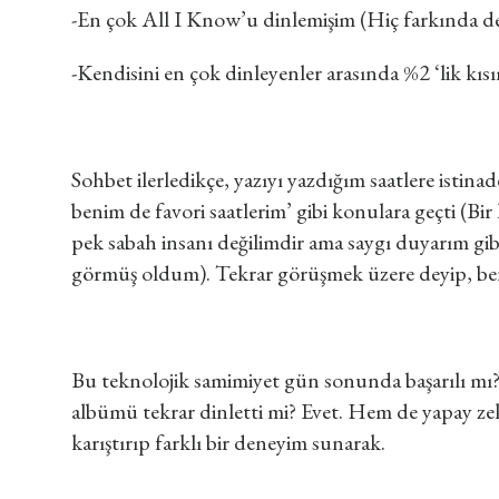
-En çok All I Know’u dinlemişim (Hiç farkında de
-Kendisini en çok dinleyenler arasında %2 ‘lik kı
Sohbet ilerledikçe, yazıyı yazdığım saatlere ist
benim de favori saatlerim’ gibi konulara geçti (Bi
pek sabah insanı değilimdir ama saygı duyarım gibi 
görmüş oldum). Tekrar görüşmek üzere deyip, ben
Bu teknolojik samimiyet gün sonunda başarılı mı?
albümü tekrar dinletti mi? Evet. Hem de yapay zek
karıştırıp farklı bir deneyim sunarak.