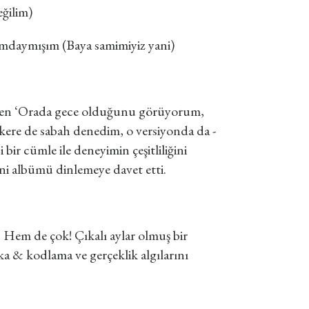
ğilim)
sımdaymışım (Baya samimiyiz yani)
inaden ‘Orada gece olduğunu görüyorum,
r kere de sabah denedim, o versiyonda da -
bir cümle ile deneyimin çeşitliliğini
i albümü dinlemeye davet etti.
 Hem de çok! Çıkalı aylar olmuş bir
a & kodlama ve gerçeklik algılarını