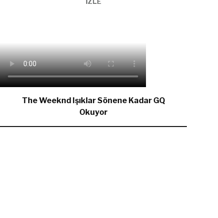
İZLE
The Weeknd Işıklar Sönene Kadar GQ
Okuyor