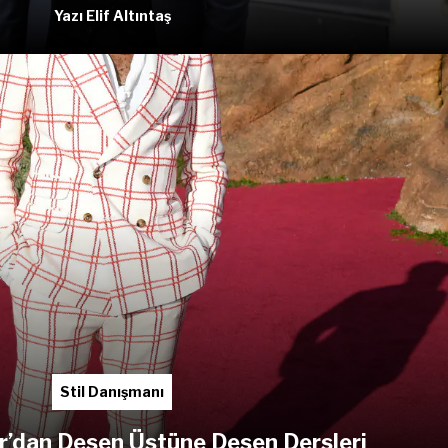
Yazı Elif Altıntaş
Stil Danışmanı
r’dan Desen Üstüne Desen Dersleri