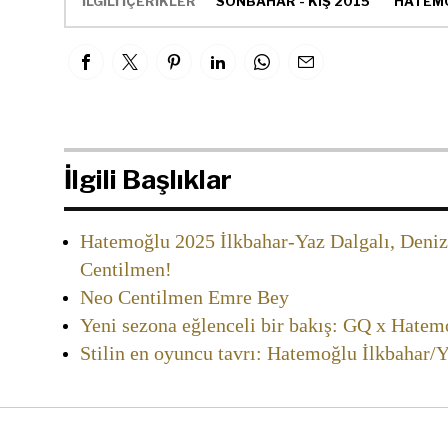
İLGİLİ İÇERİKLER
SONBAHAR - KIŞ 2015
HATEM
İlgili Başlıklar
Hatemoğlu 2025 İlkbahar-Yaz Dalgalı, Denizl
Centilmen!
Neo Centilmen Emre Bey
Yeni sezona eğlenceli bir bakış: GQ x Hatem
Stilin en oyuncu tavrı: Hatemoğlu İlkbahar/