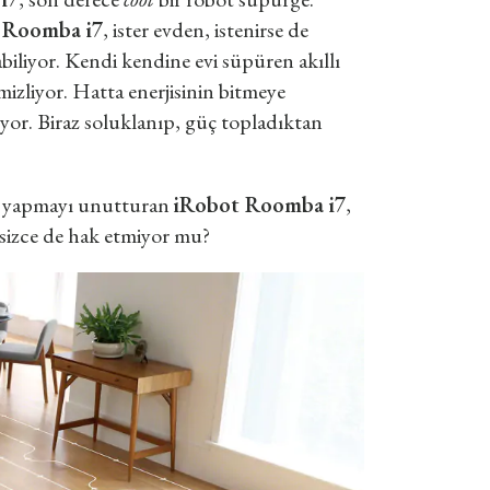
n
Roomba i7
, ister evden, istenirse de
liyor. Kendi kendine evi süpüren akıllı
emizliyor. Hatta enerjisinin bitmeye
kıyor. Biraz soluklanıp, güç topladıktan
ik yapmayı unutturan
iRobot Roomba i7
,
 sizce de hak etmiyor mu?