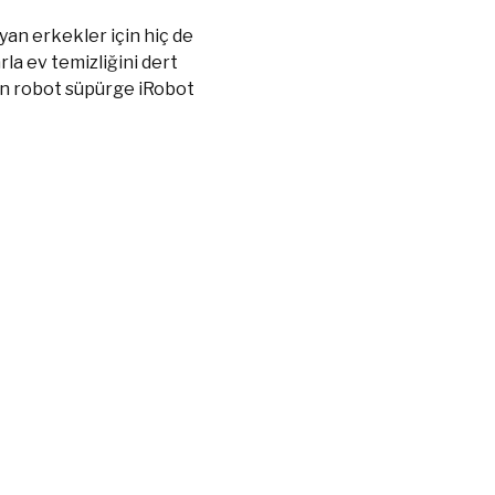
yan erkekler için hiç de
rla ev temizliğini dert
ıyan robot süpürge iRobot