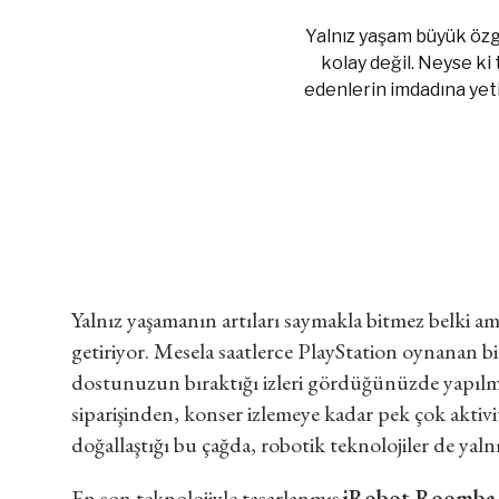
Yalnız yaşam büyük özgü
kolay değil. Neyse ki 
edenlerin imdadına yetiş
Yalnız yaşamanın artıları saymakla bitmez belki a
getiriyor. Mesela saatlerce PlayStation oynanan b
dostunuzun bıraktığı izleri gördüğünüzde yapılma
siparişinden, konser izlemeye kadar pek çok aktivit
doğallaştığı bu çağda, robotik teknolojiler de yaln
En son teknolojiyle tasarlanmış
iRobot Roomba 