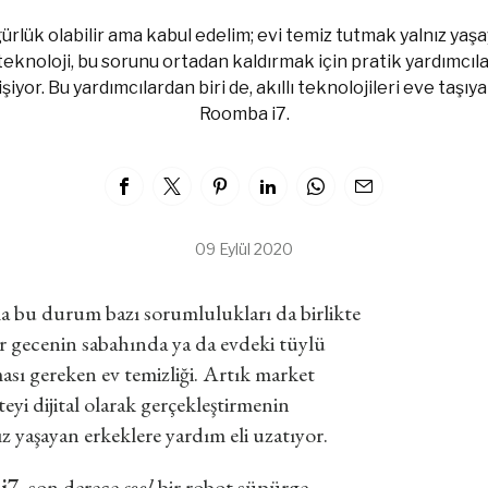
rlük olabilir ama kabul edelim; evi temiz tutmak yalnız yaşa
teknoloji, bu sorunu ortadan kaldırmak için pratik yardımcıla
iyor. Bu yardımcılardan biri de, akıllı teknolojileri eve taş
Roomba i7.
09 Eylül 2020
ma bu durum bazı sorumlulukları da birlikte
ir gecenin sabahında ya da evdeki tüylü
sı gereken ev temizliği. Artık market
eyi dijital olarak gerçekleştirmenin
ız yaşayan erkeklere yardım eli uzatıyor.
i7
, son derece
cool
bir robot süpürge.