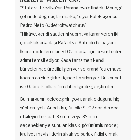
“Statera, Brezilya'nın Paraná eyaletindeki Maringá
şehrinde doğmuş bir marka,” diyor koleksiyoncu
Pedro Neto (@detroitwatchguy).
“Hikâye, kendi saatlerini yapmaya karar veren iki
çocukluk arkadaşı Rafael ve Antonio ile başladı.
İkinci modelleri olan ST02, marka için cesur bir ileri
adımı temsil ediyor. Kasa tamamen kendi
bünyelerinde üretilip işleniyor ve grand feu emaye
kadran da yine şirket içinde hazırlanıyor. Bu zanaati
ise Gabriel Colliard'ın rehberliğinde geliştirdiler.
Bu markanın geleceğinin çok parlak olduğuna hiç
şüphem yok. Ancak bugün bile ST02 son derece
etkileyici bir saat. 37 mm veya 39 mm
seçenekleriyle sunulan klasik görünümlü model;
kraliyet mavisi, derin siyah ve parlak fildişi olmak