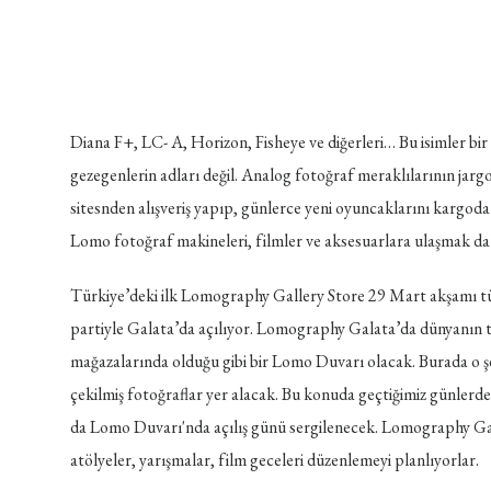
Diana F+, LC- A, Horizon, Fisheye ve diğerleri… Bu isimler bi
gezegenlerin adları değil. Analog fotoğraf meraklılarının j
sitesnden alışveriş yapıp, günlerce yeni oyuncaklarını kargoda b
Lomo fotoğraf makineleri, filmler ve aksesuarlara ulaşmak da
Türkiye’deki ilk Lomography Gallery Store 29 Mart akşamı t
partiyle Galata’da açılıyor. Lomography Galata’da dünyanın
mağazalarında olduğu gibi bir Lomo Duvarı olacak. Burada o ş
çekilmiş fotoğraflar yer alacak. Bu konuda geçtiğimiz günlerde
da Lomo Duvarı'nda açılış günü sergilenecek. Lomography Galat
atölyeler, yarışmalar, film geceleri düzenlemeyi planlıyorlar.