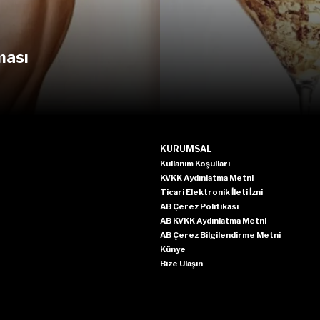
ması
KURUMSAL
Kullanım Koşulları
KVKK Aydınlatma Metni
Ticari Elektronik İleti İzni
AB Çerez Politikası
AB KVKK Aydınlatma Metni
AB Çerez Bilgilendirme Metni
Künye
Bize Ulaşın