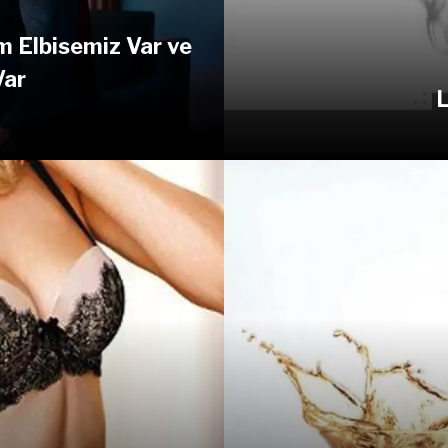
m Elbisemiz Var ve
Var
L