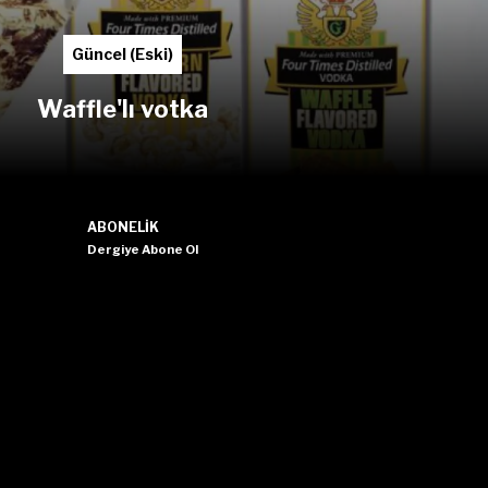
Güncel (Eski)
Waffle'lı votka
ABONELIK
Dergiye Abone Ol