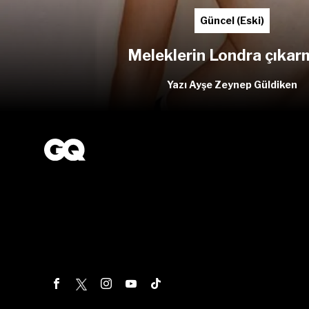
Güncel (Eski)
Meleklerin Londra çıkar
Yazı Ayşe Zeynep Güldiken