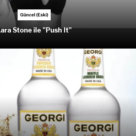
Güncel (Eski)
ara Stone ile "Push It"