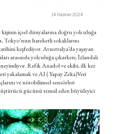
14 Haziran 2024
 kişinin içsel dünyalarına doğru yolculuğa
ru, Tokyo’nun hareketli sokaklarını
arihini keşfediyor. Avustralya’da yaşayan
arı arasında yolculuğa çıkarken; İzlandalı
neyimliyor. Refik Anadol ve ekibi, ilk kez
leri yakalamak ve AI ( Yapay Zeka)Veri
larını ve nörobilimsel sensörleri
dönüştürücü gücünü temsil eden büyüleyici