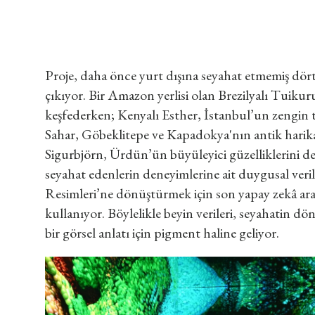
Proje, daha önce yurt dışına seyahat etmemiş dört
çıkıyor. Bir Amazon yerlisi olan Brezilyalı Tuiku
keşfederken; Kenyalı Esther, İstanbul’un zengin t
Sahar, Göbeklitepe ve Kapadokya'nın antik harikal
Sigurbjörn, Ürdün’ün büyüleyici güzelliklerini de
seyahat edenlerin deneyimlerine ait duygusal veri
Resimleri’ne dönüştürmek için son yapay zekâ araç
kullanıyor. Böylelikle beyin verileri, seyahatin 
bir görsel anlatı için pigment haline geliyor.