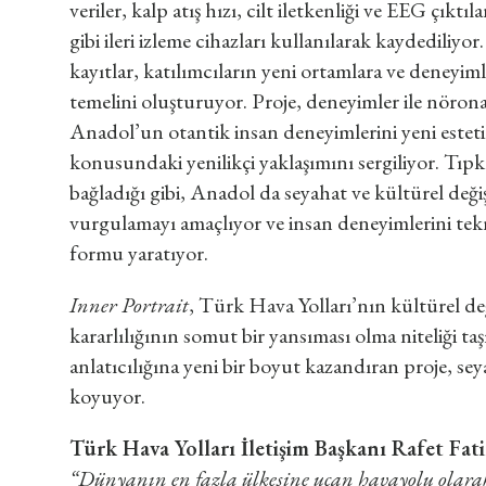
veriler, kalp atış hızı, cilt iletkenliği ve EEG çıktı
gibi ileri izleme cihazları kullanılarak kaydedili
kayıtlar, katılımcıların yeni ortamlara ve deneyiml
temelini oluşturuyor. Proje, deneyimler ile nöronal 
Anadol’un otantik insan deneyimlerini yeni estetik
konusundaki yenilikçi yaklaşımını sergiliyor. Tıpk
bağladığı gibi, Anadol da seyahat ve kültürel değiş
vurgulamayı amaçlıyor ve insan deneyimlerini teknol
formu yaratıyor.
Inner Portrait
, Türk Hava Yolları’nın kültürel de
kararlılığının somut bir yansıması olma niteliği t
anlatıcılığına yeni bir boyut kazandıran proje, 
koyuyor.
Türk Hava Yolları İletişim Başkanı Rafet Fa
“Dünyanın en fazla ülkesine uçan havayolu olarak