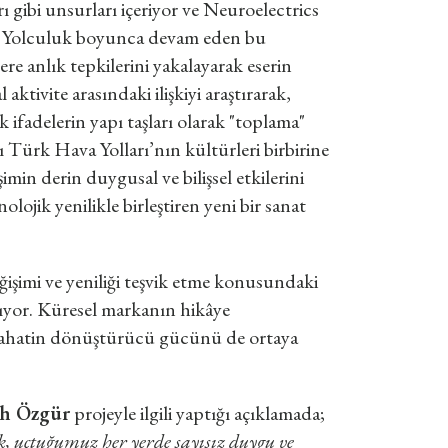
ları gibi unsurları içeriyor ve Neuroelectrics
yor. Yolculuk boyunca devam eden bu
ere anlık tepkilerini yakalayarak eserin
aktivite arasındaki ilişkiyi araştırarak,
 ifadelerin yapı taşları olarak "toplama"
ı Türk Hava Yolları’nın kültürleri birbirine
imin derin duygusal ve bilişsel etkilerini
ojik yenilikle birleştiren yeni bir sanat
ğişimi ve yeniliği teşvik etme konusundaki
aşıyor. Küresel markanın hikâye
seyahatin dönüştürücü gücünü de ortaya
tih Özgür
projeyle ilgili yaptığı açıklamada;
, uçtuğumuz her yerde sayısız duygu ve