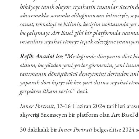
hikâyeye tanık oluyor, seyahatin insanlar üzerinde
aktarmakla sorumlu olduğumuzun bilinciyle, seyah
sanat, teknoloji ve bilimin kesişim noktasında yer
bu çalışmayı Art Basel gibi bir platformda sunm
insanları seyahat etmeye teşvik edeceğine inanıyor
Refik Anadol ise
; “Mesleğimde dünyanın dört bir
oldum, bu yüzden yeni yerler görmenin, yeni insan
tanımanın dönüştürücü deneyimini derinden an
yaparak dört kişiye ilk kez yurt dışına seyahat etm
gerçekten ilham verici.
” dedi.
Inner Portrait
, 13-16 Haziran 2024 tarihleri arasın
alışverişi önemseyen bir platform olan Art Basel'de
30 dakikalık bir
Inner Portrait
belgeseli ise 2024