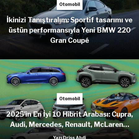
Otomobil
İkinizi Tanıştıralım: Sportif tasarımı ve
üstün performansıyla Yeni BMW 220
Gran Coupé
Otomobil
2025’in En İyi 10 Hibrit Arabası: Cupra,
Audi, Mercedes, Renault, McLaren…
Yazı Driss Abdi