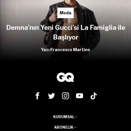
Moda
Demna’nın Yeni Gucci’si La Famiglia ile
Başlıyor
Yazı Francesco Martino
KURUMSAL
ABONELIK