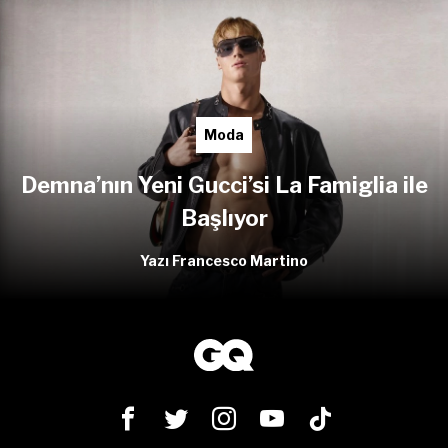
Moda
Demna’nın Yeni Gucci’si La Famiglia ile
Başlıyor
Yazı Francesco Martino