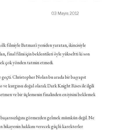
03 Mayıs 2012
lk filmiyle Batman'i yeniden yaratan, ikincisiyle
final filmi için beklentileri öyle yükseltti ki son
pek çok yönden tatmin etmedi.
geçti. Christopher Nolan bu arada bir başyapıt
o ve kurgusu doğal olarak Dark Knight Rises ile ilgili
etmen ve bir üçlemenin finalinden en iyisini beklemek
 başarısızlığını görmezden gelmek mümkün değil. Ne
 hikayenin hakkını verecek güçlü karekterler