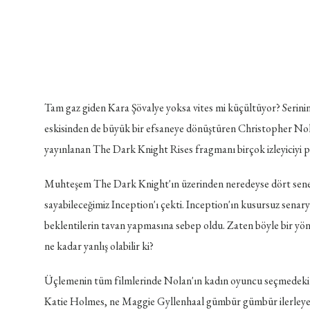
Tam gaz giden Kara Şövalye yoksa vites mi küçültüyor? Serinin i
eskisinden de büyük bir efsaneye dönüştüren Christopher Nolan, 
yayınlanan The Dark Knight Rises fragmanı birçok izleyiciyi 
Muhteşem The Dark Knight'ın üzerinden neredeyse dört sene 
sayabileceğimiz Inception'ı çekti. Inception'ın kusursuz senary
beklentilerin tavan yapmasına sebep oldu. Zaten böyle bir yön
ne kadar yanlış olabilir ki?
Üçlemenin tüm filmlerinde Nolan'ın kadın oyuncu seçmedeki
Katie Holmes, ne Maggie Gyllenhaal gümbür gümbür ilerleyen