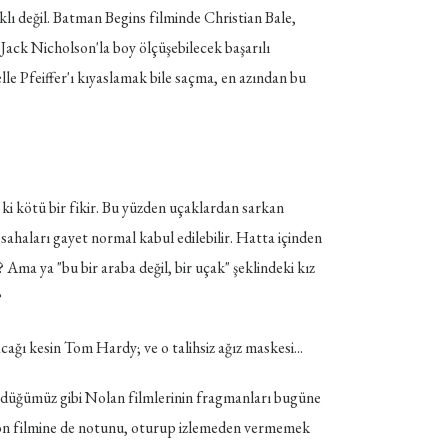
klı değil. Batman Begins filminde Christian Bale,
ack Nicholson'la boy ölçüşebilecek başarılı
 Pfeiffer'ı kıyaslamak bile saçma, en azından bu
ki kötü bir fikir. Bu yüzden uçaklardan sarkan
 sahaları gayet normal kabul edilebilir. Hatta içinden
 Ama ya "bu bir araba değil, bir uçak" şeklindeki kız
?
ğı kesin Tom Hardy; ve o talihsiz ağız maskesi...
gördüğümüz gibi Nolan filmlerinin fragmanları bugüne
 son filmine de notunu, oturup izlemeden vermemek