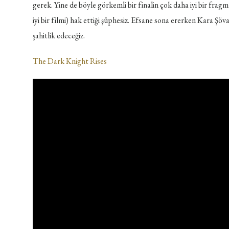
gerek. Yine de böyle görkemli bir finalin çok daha iyi bir fra
iyi bir filmi) hak ettiği şüphesiz. Efsane sona ererken Kara Ş
şahitlik edeceğiz.
The Dark Knight Rises