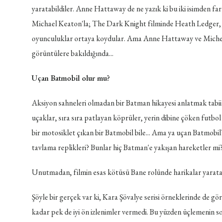
yaratabildiler. Anne Hattaway de ne yazık ki bu iki isimden far
Michael Keaton'la; The Dark Knight filminde Heath Ledger, J
oyunculuklar ortaya koydular. Ama Anne Hattaway ve Michelle
görüntülere bakıldığında...
Uçan Batmobil olur mu?
Aksiyon sahneleri olmadan bir Batman hikayesi anlatmak tabii 
uçaklar, sıra sıra patlayan köprüler, yerin dibine çöken futbol
bir motosiklet çıkan bir Batmobil bile... Ama ya uçan Batmobil?
tavlama replikleri? Bunlar hiç Batman'e yakışan hareketler mi
Unutmadan, filmin esas kötüsü Bane rolünde harikalar yarataca
Şöyle bir gerçek var ki, Kara Şövalye serisi örneklerinde de 
kadar pek de iyi ön izlenimler vermedi. Bu yüzden üçlemenin