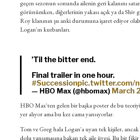
geçen sezonun sonunda ailenin geri kalanını sata
görünümken, diğerlerinin yakası açık ya da Shiv g
Roy klanının şu anki durumuna işaret ediyor olabi
Logan'ın kurbanları.
’Til the bitter end.
Final trailer in one hour.
#Succession
pic.twitter.com
March 2
— HBO Max (@hbomax)
HBO Max'ten gelen bir başka poster de bu teoriyi g
yer alıyor ama bu kez cama yansıyorlar.
Tom ve Greg hala Logan'a uyan tek kişiler, ancak 
dolu yansımasına bakan tek aile üyesi. Bu bir fikir d