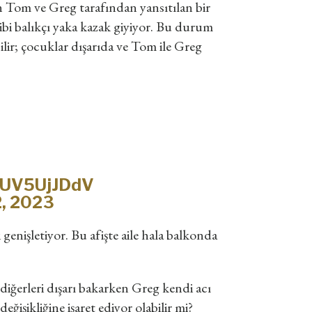
n Tom ve Greg tarafından yansıtılan bir
ibi balıkçı yaka kazak giyiyor. Bu durum
lir; çocuklar dışarıda ve Tom ile Greg
/nUV5UjJDdV
, 2023
enişletiyor. Bu afişte aile hala balkonda
diğerleri dışarı bakarken Greg kendi acı
eğişikliğine işaret ediyor olabilir mi?