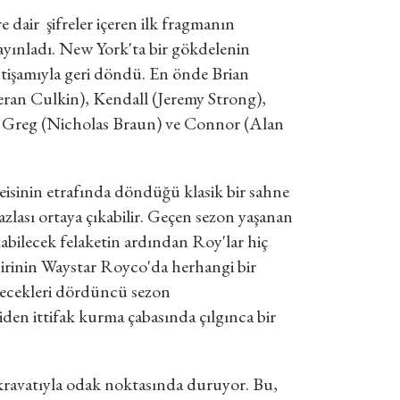
air şifreler içeren ilk fragmanın
yınladı. New York'ta bir gökdelenin
işamıyla geri döndü. En önde Brian
eran Culkin), Kendall (Jeremy Strong),
 Greg (Nicholas Braun) ve Connor (Alan
reisinin etrafında döndüğü klasik bir sahne
zlası ortaya çıkabilir. Geçen sezon yaşanan
bilecek felaketin ardından Roy'lar hiç
irinin Waystar Royco'da herhangi bir
ilecekleri dördüncü sezon
den ittifak kurma çabasında çılgınca bir
 kravatıyla odak noktasında duruyor. Bu,