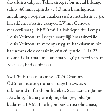
davulunu çalıyor. Tekil, entegre bir metal bileziğe
sahip, 40 mm çapında ve 8,3 mm kalınlığında,
ancak mega popstar cazibesi süslü metallerin ve şık
bileziklerin ötesine geçiyor. LV'nin Cenevre
merkezli saatçilik bölümü La Fabrique du Temps
Louis Vuitton'un İsviçre saatçiliği hassasiyeti ile
Louis Vuitton'un modaya uygun katkılarının bir
karışımını elde edersiniz, çünkü içinde LFT023
otomatik kurmalı mekanizma ve güç rezervi vardır.
Kısacası, harika bir saat.
Swift'in bu saati takması, 2024 Grammy
Ödülleri'nde boynuna vintage bir
concord
takmasından farklı bir hareket. Saat uzmanı James
Dowling, “Bana göre ilginç olan şey, bildiğim
kadarıyla LVMH ile hiçbir bağlantısı olmaması,
yani bunu ya kendisi satın aldı ya da bir arkadaşı