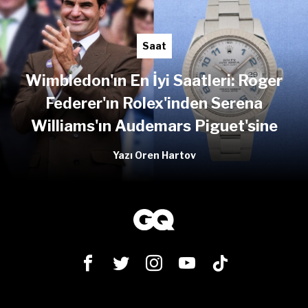
Saat
Wimbledon'ın En İyi Saatleri: Roger
Federer'ın Rolex'inden Serena
Williams'ın Audemars Piguet'sine
Yazı Oren Hartov