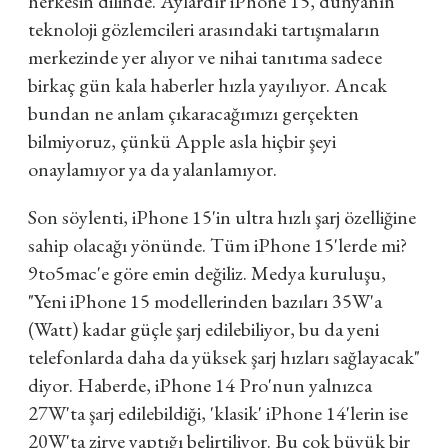
herkesin dilinde. Aylardır iPhone 15, dünyanın
teknoloji gözlemcileri arasındaki tartışmaların
merkezinde yer alıyor ve nihai tanıtıma sadece
birkaç gün kala haberler hızla yayılıyor. Ancak
bundan ne anlam çıkaracağımızı gerçekten
bilmiyoruz, çünkü Apple asla hiçbir şeyi
onaylamıyor ya da yalanlamıyor.
Son söylenti, iPhone 15'in ultra hızlı şarj özelliğine
sahip olacağı yönünde. Tüm iPhone 15'lerde mi?
9to5mac'e göre emin değiliz. Medya kuruluşu,
"Yeni iPhone 15 modellerinden bazıları 35W'a
(Watt) kadar güçle şarj edilebiliyor, bu da yeni
telefonlarda daha da yüksek şarj hızları sağlayacak"
diyor. Haberde, iPhone 14 Pro'nun yalnızca
27W'ta şarj edilebildiği, 'klasik' iPhone 14'lerin ise
20W'ta zirve yaptığı belirtiliyor. Bu çok büyük bir