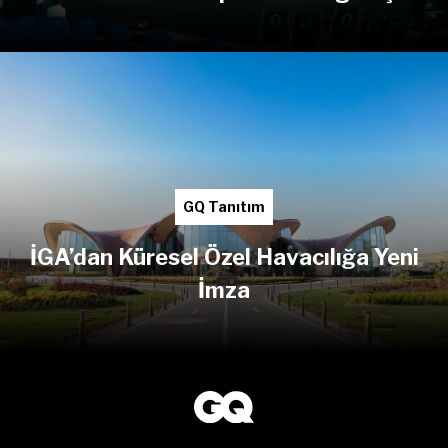
GQ Tanıtım
İGA’dan Küresel Özel Havacılığa Yeni
İmza