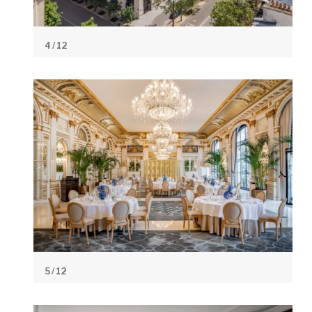
4
/ 12
5
/ 12