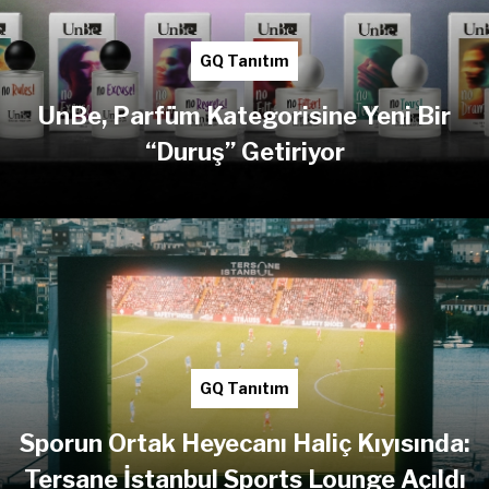
GQ Tanıtım
UnBe, Parfüm Kategorisine Yeni Bir
“Duruş” Getiriyor
GQ Tanıtım
Sporun Ortak Heyecanı Haliç Kıyısında:
Tersane İstanbul Sports Lounge Açıldı