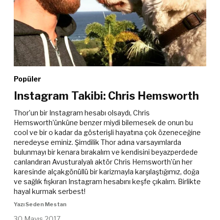
Popüler
Instagram Takibi: Chris Hemsworth
Thor’un bir Instagram hesabı olsaydı, Chris
Hemsworth’ünküne benzer miydi bilemesek de onun bu
cool ve bir o kadar da gösterişli hayatına çok özeneceğine
neredeyse eminiz. Şimdilik Thor adına varsayımlarda
bulunmayı bir kenara bırakalım ve kendisini beyazperdede
canlandıran Avusturalyalı aktör Chris Hemsworth’ün her
karesinde alçakgönüllü bir karizmayla karşılaştığımız, doğa
ve sağlık fışkıran Instagram hesabını keşfe çıkalım. Birlikte
hayal kurmak serbest!
Yazı Seden Mestan
30 Mayıs 2017