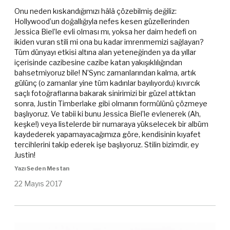
Onu neden kıskandığımızı hâlâ çözebilmiş değiliz:
Hollywood’un doğallığıyla nefes kesen güzellerinden
Jessica Biel’le evli olması mı, yoksa her daim hedefi on
ikiden vuran stili mi ona bu kadar imrenmemizi sağlayan?
Tüm dünyayı etkisi altına alan yeteneğinden ya da yıllar
içerisinde cazibesine cazibe katan yakışıklılığından
bahsetmiyoruz bile! N’Sync zamanlarından kalma, artık
gülünç (o zamanlar yine tüm kadınlar bayılıyordu) kıvırcık
saçlı fotoğraflarına bakarak sinirimizi bir güzel attıktan
sonra, Justin Timberlake gibi olmanın formülünü çözmeye
başlıyoruz. Ve tabii ki bunu Jessica Biel’le evlenerek (Ah,
keşke!) veya listelerde bir numaraya yükselecek bir albüm
kaydederek yapamayacağımıza göre, kendisinin kıyafet
tercihlerini takip ederek işe başlıyoruz. Stilin bizimdir, ey
Justin!
Yazı Seden Mestan
22 Mayıs 2017