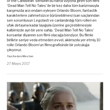
of the Caribbean’ serisinin bu hafta vizyona giren son filmi
‘Dead Man Tell No Tales’ ile bir kez daha tüm karizmasıyla
karşımızda arzı endam eyleyen Orlando Bloom, fantastik
karakterlere zahmetsizce bürünebilmesi (sarı saçlarından
sen sorumlusun Legolas!) ve canlandırdığı tüm rolleri en
ufak detayına kadar layığıyla üzerine geçirebilmesiyle
kalbimizde ayrı bir yere sahip. ‘Dead Man Tell No Tales’
korsanlar diyarının son filmi olacağa benziyor. Bu filmle
birlikte seriye veda etmeden evvel, aklımızda yer etmiş 10
rolle Orlando Bloom’un filmografisinde bir yolculuğa
çıkıyoruz.
Yazı Seden Mestan
27 Mayıs 2017