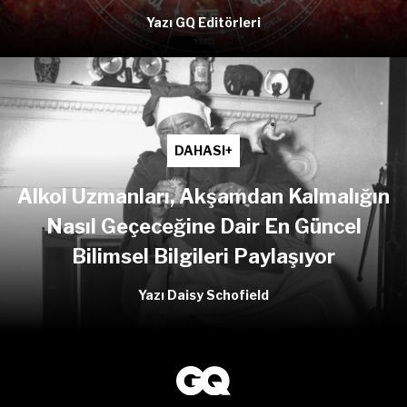
Yazı GQ Editörleri
DAHASI+
Alkol Uzmanları, Akşamdan Kalmalığın
Nasıl Geçeceğine Dair En Güncel
Bilimsel Bilgileri Paylaşıyor
Yazı Daisy Schofield