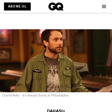
ABONE OL
Charlie Kelly – It’s Always Sunny in Philadelphia
DAHASI+