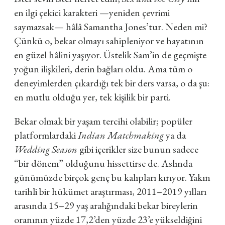
en ilgi çekici karakteri —yeniden çevrimi
saymazsak— hâlâ Samantha Jones’tur. Neden mi?
Çünkü o, bekar olmayı sahipleniyor ve hayatının
en güzel hâlini yaşıyor. Üstelik Sam’in de geçmişte
yoğun ilişkileri, derin bağları oldu. Ama tüm o
deneyimlerden çıkardığı tek bir ders varsa, o da şu:
en mutlu olduğu yer, tek kişilik bir parti.
Bekar olmak bir yaşam tercihi olabilir; popüler
platformlardaki
Indian Matchmaking
ya da
Wedding Season
gibi içerikler size bunun sadece
“bir dönem” olduğunu hissettirse de. Aslında
günümüzde birçok genç bu kalıpları kırıyor. Yakın
tarihli bir hükümet araştırması, 2011–2019 yılları
arasında 15–29 yaş aralığındaki bekar bireylerin
oranının yüzde 17,2’den yüzde 23’e yükseldiğini