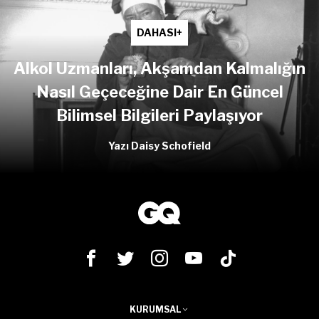
DAHASI+
Alkol Uzmanları, Akşamdan Kalmalığın
Nasıl Geçeceğine Dair En Güncel
Bilimsel Bilgileri Paylaşıyor
Yazı Daisy Schofield
KURUMSAL