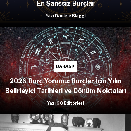
En Şanssız Burçlar
Yazı Daniele Biaggi
DAHASI+
2026 Burç Yorumu: Burçlar İçin Yılın
Belirleyici Tarihleri ve Dönüm Noktaları
Yazı GQ Editörleri