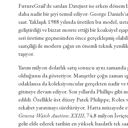
FutureGrail'de satılan Datejust ise erken dönem 
daha nadir bir şeyi temsil ediyor: George Daniels'ın
saat. Yaklaşık 1988 yılında üretilen bu model, u
geliştirdiği ve bizzat monte ettiği bir koaksiyel e
seri üretime geçmesinden önce gerçekleşmiş olabil
saatçiliği ile modern çağın en önemli teknik yenilik
taşıyor.
Yarım milyon dolarlık satış sonucu aynı zamanda 
olduğunu da gösteriyor. Manşetler çoğu zaman sp
odaklansa da koleksiyoncular gerçekten nadir ve t
gitmeye devam ediyor. Son yıllarda Phillips gibi 
edildi. Özellikle üst düzey Patek Philippe, Rolex 
rekabet yaratmayı sürdürüyor. Hatta müzayede ev
Geneva Watch Auction: XXIII
, 74,8 milyon İsviçr
gelir elde ederek tarihin en yüksek hasılatlı tek s