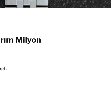
rım Milyon
ptı.