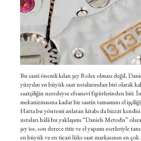
Bu saati önemli kılan şey Rolex olması değil, Dani
yüzyılın en büyük saat ustalarından biri olarak 
saatçiliğin neredeyse efsanevi figürlerinden biri. İ
mekanizmasına kadar bir saatin tamamını el işçiliği
Hatta bu yöntemi anlatan kitabı da bizzat kendis
ustaları hâlâ bu yaklaşımı “Daniels Metodu” olarak
şey ise, son derece titiz ve el yapımı eserleriyle ta
en büyük ve en ticari lüks saat markasının en çok 