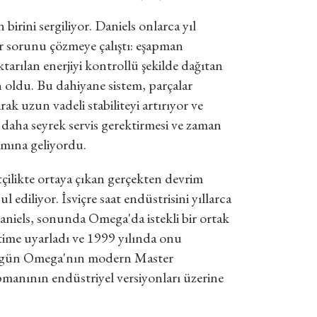
irini sergiliyor. Daniels onlarca yıl
ir sorunu çözmeye çalıştı: eşapman
rılan enerjiyi kontrollü şekilde dağıtan
 oldu. Bu dahiyane sistem, parçalar
ak uzun vadeli stabiliteyi artırıyor ve
n daha seyrek servis gerektirmesi ve zaman
amına geliyordu.
ilikte ortaya çıkan gerçekten devrim
l ediliyor. İsviçre saat endüstrisini yıllarca
aniels, sonunda Omega'da istekli bir ortak
time uyarladı ve 1999 yılında onu
. Bugün Omega'nın modern Master
pmanının endüstriyel versiyonları üzerine