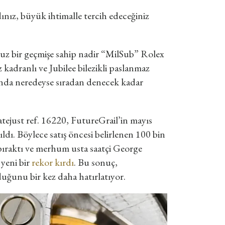
ınız, büyük ihtimalle tercih edeceğiniz
z bir geçmişe sahip nadir “MilSub” Rolex
kadranlı ve Jubilee bilezikli paslanmaz
ğında neredeyse sıradan denecek kadar
tejust ref. 16220, FutureGrail’in mayıs
ldı. Böylece satış öncesi belirlenen 100 bin
e bıraktı ve merhum usta saatçi George
 yeni bir
rekor kırdı
. Bu sonuç,
uğunu bir kez daha hatırlatıyor.