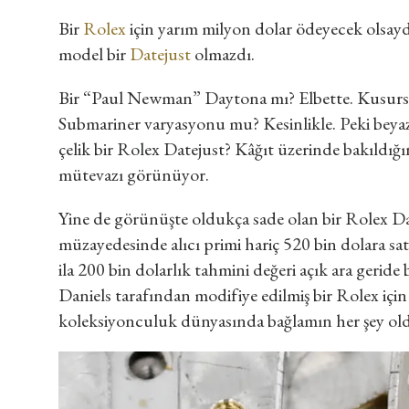
Bir
Rolex
için yarım milyon dolar ödeyecek olsayd
model bir
Datejust
olmazdı.
Bir “Paul Newman” Daytona mı? Elbette. Kusursu
Submariner varyasyonu mu? Kesinlikle. Peki beyaz 
çelik bir Rolex Datejust? Kâğıt üzerinde bakıldı
mütevazı görünüyor.
Yine de görünüşte oldukça sade olan bir Rolex Da
müzayedesinde alıcı primi hariç 520 bin dolara satı
ila 200 bin dolarlık tahmini değeri açık ara gerid
Daniels tarafından modifiye edilmiş bir Rolex için
koleksiyonculuk dünyasında bağlamın her şey old