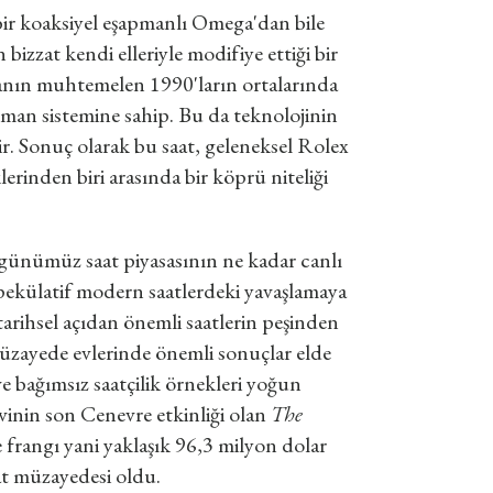
bir koaksiyel eşapmanlı Omega'dan bile
 bizzat kendi elleriyle modifiye ettiği bir
stanın muhtemelen 1990'ların ortalarında
şapman sistemine sahip. Bu da teknolojinin
ir. Sonuç olarak bu saat, geleneksel Rolex
lerinden biri arasında bir köprü niteliği
günümüz saat piyasasının ne kadar canlı
ekülatif modern saatlerdeki yavaşlamaya
arihsel açıdan önemli saatlerin peşinden
müzayede evlerinde önemli sonuçlar elde
ve bağımsız saatçilik örnekleri yoğun
inin son Cenevre etkinliği olan
The
e frangı yani yaklaşık 96,3 milyon dolar
aat müzayedesi oldu.