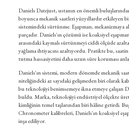
Daniels Datejust, ustanın en önemli buluşlarından b
boyunca mekanik saatleri yüzyıllardır etkileyen b
sistemindeki sürtünme. Eşapman, mekanizmaya akta
parçadır. Daniels'ın çözümü ise koaksiyel eşapman
arasındaki kaymalı sürtünmeyi ciddi ölçüde azaltar
yağlama ihtiyacını azaltıyordu. Pratikte bu, saati
tutma hassasiyetini daha uzun süre koruması anl
Daniels'ın sistemi, modern dönemde mekanik saatç
niteliğindeki az sayıdaki gelişmeden biri olarak kabu
bu teknolojiyi benimsemeye ikna etmeye çalışan D
buldu. Marka, teknolojiyi endüstriyel ölçekte üre
kimliğinin temel taşlarından biri hâline getirdi
Chronometer kalibreleri, Daniels'ın koaksiyel eşa
inşa ediliyor.