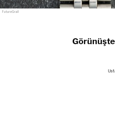
FutureGrail
Görünüşte
Ust