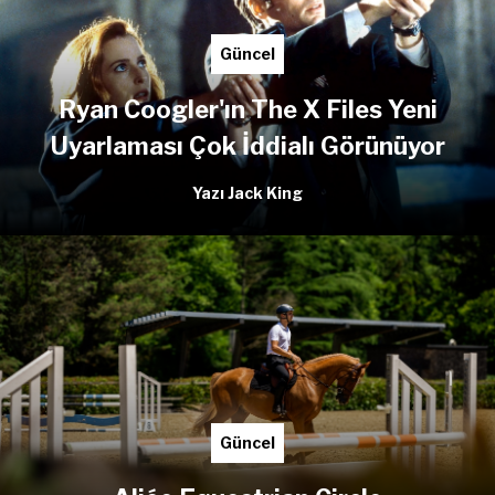
Güncel
Ryan Coogler'ın The X Files Yeni
Uyarlaması Çok İddialı Görünüyor
Yazı Jack King
Güncel