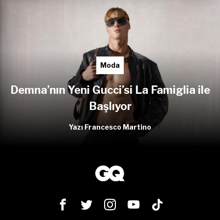
Moda
Demna’nın Yeni Gucci’si La Famiglia ile
Başlıyor
Yazı Francesco Martino