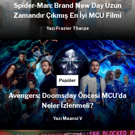
Spider-Man: Brand New Day Uzun
Zamandır Çıkmış En İyi MCU Filmi
Yazı Frazier Tharpe
Popüler
Avengers: Doomsday Öncesi MCU'da
Neler İzlenmeli?
Yazı Maansi V